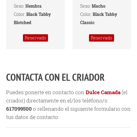
Sexo:
Hembra
Sexo:
Macho
Color:
Black Tabby
Color:
Black Tabby
Blotched
Classic
Reservado
Reservado
CONTACTA CON EL CRIADOR
Puedes ponerte en contacto con
Dulce Camada
(el
criador) directamente en el/los teléfono/s:
617099500
o rellenando el siguiente formulario con
tus datos de contacto: