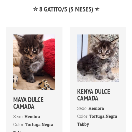
⭐ 8 GATITO/S (5 MESES) ⭐
KENYA DULCE
CAMADA
MAYA DULCE
CAMADA
Sexo:
Hembra
Color:
Tortuga Negra
Sexo:
Hembra
Tabby
Color:
Tortuga Negra