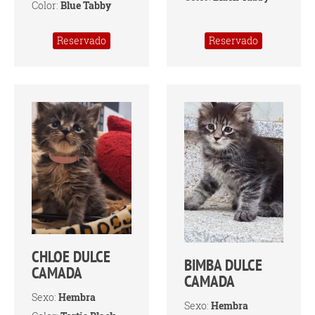
Color:
Blue Tabby
Reservado
Reservado
CHLOE DULCE
BIMBA DULCE
CAMADA
CAMADA
Sexo:
Hembra
Sexo:
Hembra