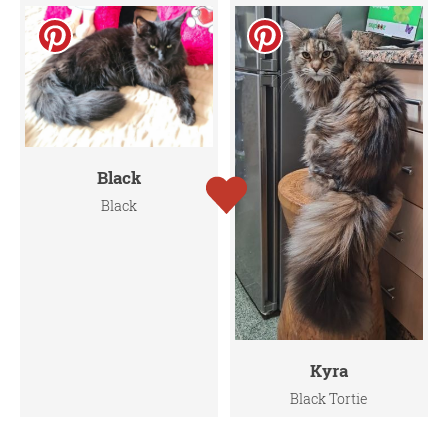
Black
Black
Kyra
Black Tortie