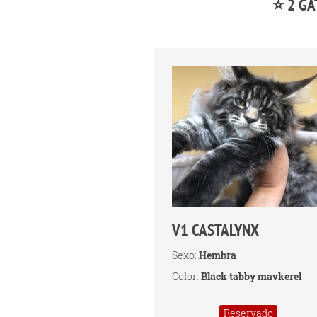
⭐ 2 GA
V1 CASTALYNX
Sexo:
Hembra
Color:
Black tabby mavkerel
Reservado