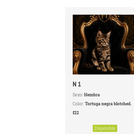
N 1
Sexo:
Hembra
Color:
Tortuga negra blotched.
f22
Disponible