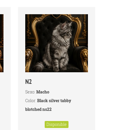
N2
Sexo:
Macho
Color:
Black silver tabby
blotched ns22
Disponible