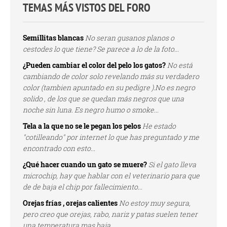
TEMAS MÁS VISTOS DEL FORO
Semillitas blancas
No seran gusanos planos o
cestodes lo que tiene? Se parece a lo de la foto...
¿Pueden cambiar el color del pelo los gatos?
No está
cambiando de color solo revelando más su verdadero
color (tambien apuntado en su pedigre ).No es negro
solido , de los que se quedan más negros que una
noche sin luna. Es negro humo o smoke...
Tela a la que no se le pegan los pelos
He estado
"cotilleando" por internet lo que has preguntado y me
encontrado con esto...
¿Qué hacer cuando un gato se muere?
Si el gato lleva
microchip, hay que hablar con el veterinario para que
de de baja el chip por fallecimiento...
Orejas frías , orejas calientes
No estoy muy segura,
pero creo que orejas, rabo, nariz y patas suelen tener
una temperatura mas baja...