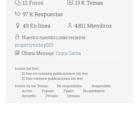
12
Foros
13 K
Temas
97 K
Respuestas
49
En línea
4,811
Miembros
Nuestro miembro más reciente:
propertyturkey023
Último Mensaje:
Cruce Gatita
Iconos del foro:
El foro no contiene publicaciones sin leer
El foro contiene publicaciones sin leer
Iconos de los Temas:
No respondidos
Respondido
Activo
Popular
Fijado
No aprobados
Resuelto
Privado
Cerrado