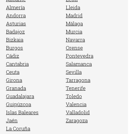
Almería
Lleida
Andorra
Madrid
Asturias
Málaga
Badajoz
Murcia
Bizkaia
Navarra
Burgos
Orense
Cádiz
Pontevedra
Cantabria
Salamanca
Ceuta
Sevilla
Girona
Tarragona
Granada
Tenerife
Guadalajara
Toledo
Guipúzcoa
Valencia
Islas Baleares
Valladolid
Jaén
Zaragoza
La Coruña