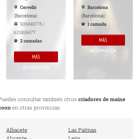
Cervelló
Barcelona
(
Barcelona
)
(
Barcelona
)
936840775 /
1 camada
633816677
MÁS
2 camadas
INFORMACIÓN
MÁS
INFORMACIÓN
Puedes consultar también otros
criadores de maine
coon
en otras provincias:
Albacete
Las Palmas
Alicante
León