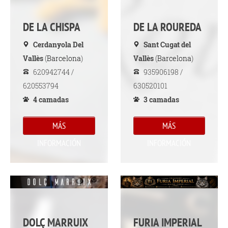
DE LA CHISPA
DE LA ROUREDA
Cerdanyola Del
Sant Cugat del
Vallès
(
Barcelona
)
Vallès
(
Barcelona
)
620942744 /
935906198 /
620553794
630520101
4 camadas
3 camadas
MÁS
MÁS
INFORMACIÓN
INFORMACIÓN
DOLÇ MARRUIX
FURIA IMPERIAL