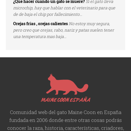
¿Qué hacer cuando un gato se muere?
Si el gato lleva
microchip, hay que hablar con el veterinario para que
de de baja el chip por fallecimiento...
Orejas frías , orejas calientes
No estoy muy segura,
pero creo que orejas, rabo, nariz y patas suelen tener
una temperatura mas baja...
Comunidad web del gato Maine Coon en España
fundada en 2006 donde entre otras cosas podrás
conocer la raza, historia,
características
, criadores,