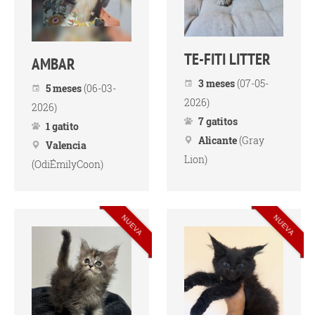
TE-FITI LITTER
AMBAR
3 meses
(07-05-
5 meses
(06-03-
2026)
2026)
7 gatitos
1 gatito
Alicante
(Gray
Valencia
Lion)
(OdiÉmilyCoon)
NUEVA
NUEVA