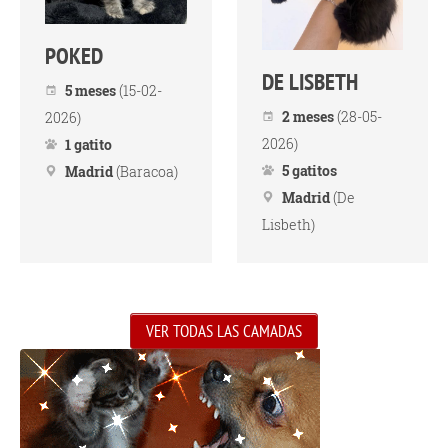
POKED
DE LISBETH
5 meses
(15-02-
2 meses
(28-05-
2026)
2026)
1 gatito
5 gatitos
Madrid
(Baracoa)
Madrid
(De
Lisbeth)
VER TODAS LAS CAMADAS