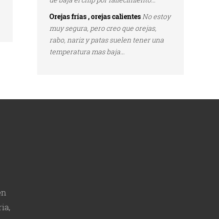
Orejas frías , orejas calientes
No estoy
muy segura, pero creo que orejas,
rabo, nariz y patas suelen tener una
temperatura mas baja...
en
ia,