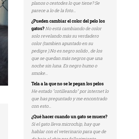
planos o cestodes lo que tiene? Se
parece a lo de la foto...
¿Pueden cambiar el color del pelo los
gatos?
No está cambiando de color
solo revelando más su verdadero
color (tambien apuntado en su
pedigre ).No es negro solido , de los
que se quedan más negros que una
noche sin luna. Es negro humo o
smoke...
Tela a la que no se le pegan los pelos
He estado "cotilleando" por internet lo
que has preguntado y me encontrado
con esto...
¿Qué hacer cuando un gato se muere?
Si el gato lleva microchip, hay que
hablar con el veterinario para que de
de baja el chip por fallecimiento...