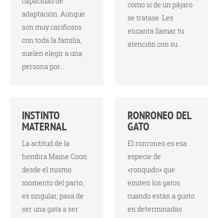
capacidad de
como si de un pájaro
adaptación. Aunque
se tratase. Les
son muy cariñosos
encanta llamar tu
con toda la familia,
atención con su...
suelen elegir a una
persona por...
INSTINTO
RONRONEO DEL
MATERNAL
GATO
La actitud de la
El ronroneo es esa
hembra Maine Coon
especie de
desde el mismo
«ronquido» que
momento del parto,
emiten los gatos
es singular, pasa de
cuando están a gusto
ser una gata a ser
en determinadas