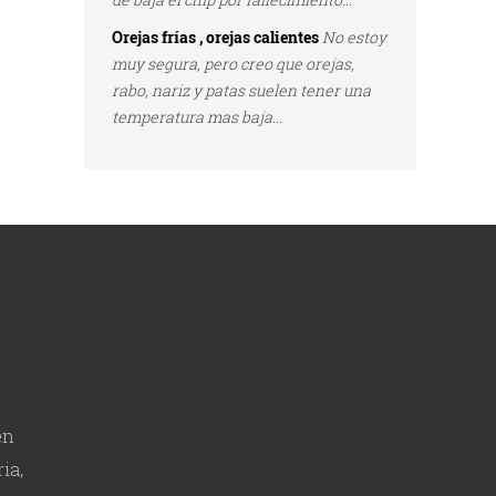
Orejas frías , orejas calientes
No estoy
muy segura, pero creo que orejas,
rabo, nariz y patas suelen tener una
temperatura mas baja...
en
ia,