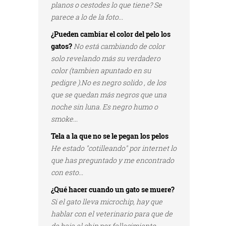
planos o cestodes lo que tiene? Se
parece a lo de la foto...
¿Pueden cambiar el color del pelo los
gatos?
No está cambiando de color
solo revelando más su verdadero
color (tambien apuntado en su
pedigre ).No es negro solido , de los
que se quedan más negros que una
noche sin luna. Es negro humo o
smoke...
Tela a la que no se le pegan los pelos
He estado "cotilleando" por internet lo
que has preguntado y me encontrado
con esto...
¿Qué hacer cuando un gato se muere?
Si el gato lleva microchip, hay que
hablar con el veterinario para que de
de baja el chip por fallecimiento...