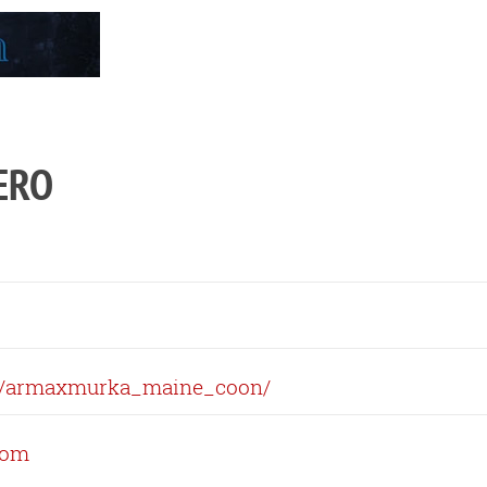
ERO
m/armaxmurka_maine_coon/
com