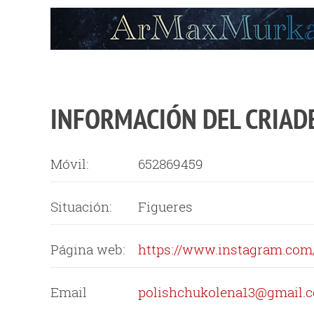
INFORMACIÓN DEL CRIAD
Móvil:
652869459
Situación:
Figueres
Página web:
https://www.instagram.co
Email
polishchukolena13@gmail.