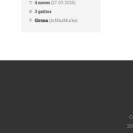
4 meses
(27-03-2026)
3 gatitos
Girona
(ArMaxMurka)
C
20