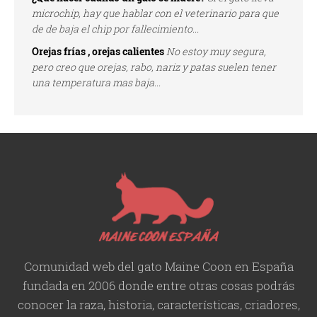
microchip, hay que hablar con el veterinario para que
de de baja el chip por fallecimiento...
Orejas frías , orejas calientes
No estoy muy segura,
pero creo que orejas, rabo, nariz y patas suelen tener
una temperatura mas baja...
Comunidad web del gato Maine Coon en España
fundada en 2006 donde entre otras cosas podrás
conocer la raza, historia,
características
, criadores,