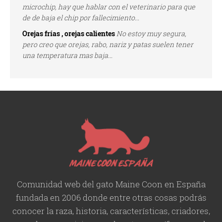
microchip, hay que hablar con el veterinario para que
de de baja el chip por fallecimiento...
Orejas frías , orejas calientes
No estoy muy segura,
pero creo que orejas, rabo, nariz y patas suelen tener
una temperatura mas baja...
Comunidad web del gato Maine Coon en España
fundada en 2006 donde entre otras cosas podrás
conocer la raza, historia,
características
, criadores,