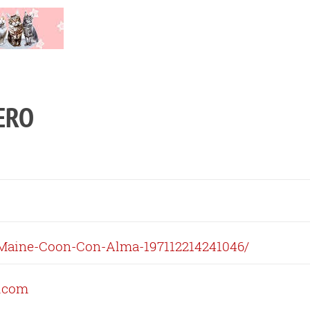
ERO
Maine-Coon-Con-Alma-197112214241046/
.com