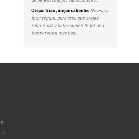
Orejas frías , orejas calientes
No estoy
muy segura, pero creo que orejas,
rabo, nariz y patas suelen tener una
temperatura mas baja...
en
ia,