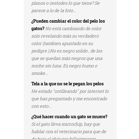
planos o cestodes lo que tiene? Se
parece a lo de la foto...
¿Pueden cambiar el color del pelo los
gatos?
No está cambiando de color
solo revelando más su verdadero
color (tambien apuntado en su
pedigre ).No es negro solido , de los
que se quedan más negros que una
noche sin luna. Es negro humo o
smoke...
Tela a la que no se le pegan los pelos
He estado "cotilleando" por internet lo
que has preguntado y me encontrado
con esto...
¿Qué hacer cuando un gato se muere?
Si el gato lleva microchip, hay que
hablar con el veterinario para que de
de baja el chip por fallecimiento...