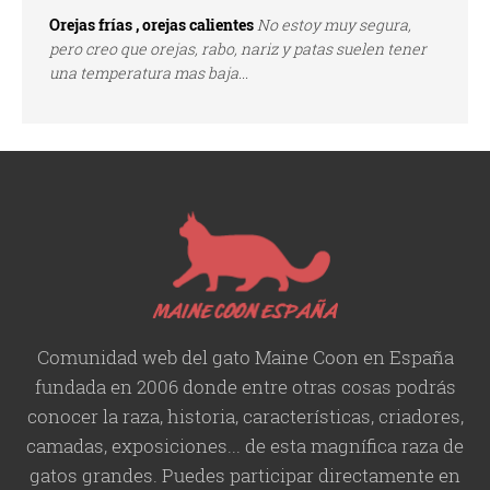
Orejas frías , orejas calientes
No estoy muy segura,
pero creo que orejas, rabo, nariz y patas suelen tener
una temperatura mas baja...
Comunidad web del gato Maine Coon en España
fundada en 2006 donde entre otras cosas podrás
conocer la raza, historia,
características
, criadores,
camadas, exposiciones... de esta magnífica raza de
gatos grandes. Puedes participar directamente en