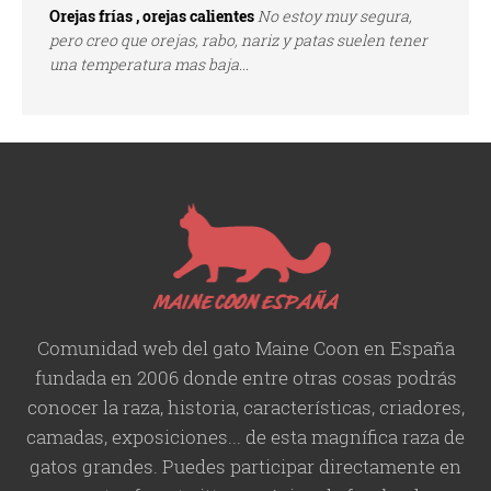
Orejas frías , orejas calientes
No estoy muy segura,
pero creo que orejas, rabo, nariz y patas suelen tener
una temperatura mas baja...
Comunidad web del gato Maine Coon en España
fundada en 2006 donde entre otras cosas podrás
conocer la raza, historia,
características
, criadores,
camadas, exposiciones... de esta magnífica raza de
gatos grandes. Puedes participar directamente en