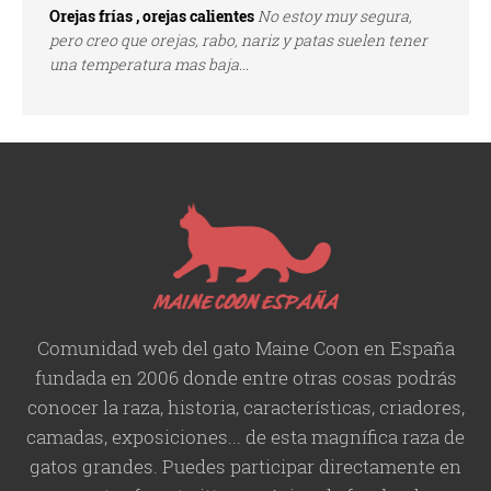
Orejas frías , orejas calientes
No estoy muy segura,
pero creo que orejas, rabo, nariz y patas suelen tener
una temperatura mas baja...
Comunidad web del gato Maine Coon en España
fundada en 2006 donde entre otras cosas podrás
conocer la raza, historia,
características
, criadores,
camadas, exposiciones... de esta magnífica raza de
gatos grandes. Puedes participar directamente en