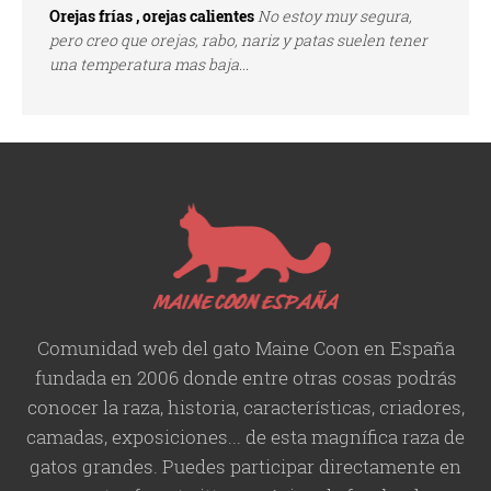
Orejas frías , orejas calientes
No estoy muy segura,
pero creo que orejas, rabo, nariz y patas suelen tener
una temperatura mas baja...
Comunidad web del gato Maine Coon en España
fundada en 2006 donde entre otras cosas podrás
conocer la raza, historia,
características
, criadores,
camadas, exposiciones... de esta magnífica raza de
gatos grandes. Puedes participar directamente en