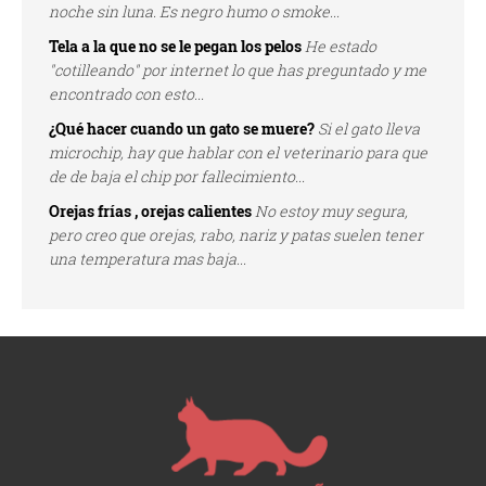
noche sin luna. Es negro humo o smoke...
Tela a la que no se le pegan los pelos
He estado
"cotilleando" por internet lo que has preguntado y me
encontrado con esto...
¿Qué hacer cuando un gato se muere?
Si el gato lleva
microchip, hay que hablar con el veterinario para que
de de baja el chip por fallecimiento...
Orejas frías , orejas calientes
No estoy muy segura,
pero creo que orejas, rabo, nariz y patas suelen tener
una temperatura mas baja...