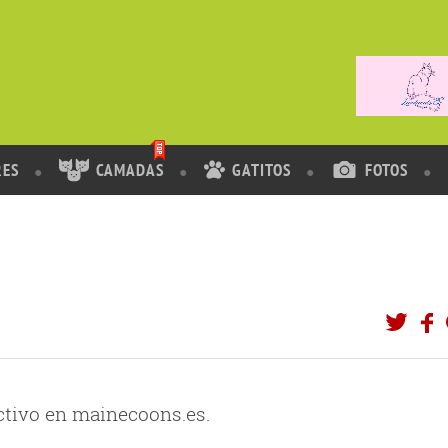
RES
CAMADAS
GATITOS
FOTOS
activo en mainecoons.es.