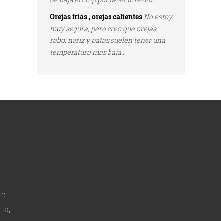
Orejas frías , orejas calientes
No estoy
muy segura, pero creo que orejas,
rabo, nariz y patas suelen tener una
temperatura mas baja...
en
ia,