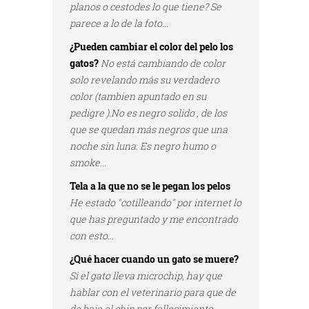
planos o cestodes lo que tiene? Se
parece a lo de la foto...
¿Pueden cambiar el color del pelo los
gatos?
No está cambiando de color
solo revelando más su verdadero
color (tambien apuntado en su
pedigre ).No es negro solido , de los
que se quedan más negros que una
noche sin luna. Es negro humo o
smoke...
Tela a la que no se le pegan los pelos
He estado "cotilleando" por internet lo
que has preguntado y me encontrado
con esto...
¿Qué hacer cuando un gato se muere?
Si el gato lleva microchip, hay que
hablar con el veterinario para que de
de baja el chip por fallecimiento...