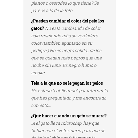
planos o cestodes lo que tiene? Se
parece a lo de la foto...
¿Pueden cambiar el color del pelo los
gatos?
No está cambiando de color
solo revelando más su verdadero
color (tambien apuntado en su
pedigre ).No es negro solido , de los
que se quedan más negros que una
noche sin luna. Es negro humo o
smoke...
Tela a la que no se le pegan los pelos
He estado "cotilleando" por internet lo
que has preguntado y me encontrado
con esto...
¿Qué hacer cuando un gato se muere?
Si el gato lleva microchip, hay que
hablar con el veterinario para que de
de baja el chip por fallecimiento...