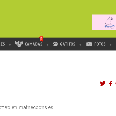
RES
CAMADAS
GATITOS
FOTOS
activo en mainecoons.es.