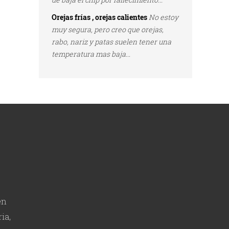
Orejas frías , orejas calientes
No estoy
muy segura, pero creo que orejas,
rabo, nariz y patas suelen tener una
temperatura mas baja...
en
ia,