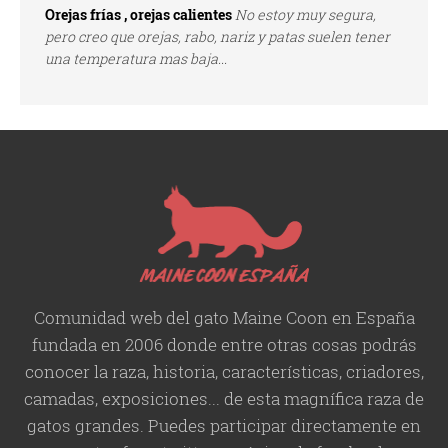
Orejas frías , orejas calientes
No estoy muy segura,
pero creo que orejas, rabo, nariz y patas suelen tener
una temperatura mas baja...
Comunidad web del gato Maine Coon en España
fundada en 2006 donde entre otras cosas podrás
conocer la raza, historia,
características
, criadores,
camadas, exposiciones... de esta magnífica raza de
gatos grandes. Puedes participar directamente en