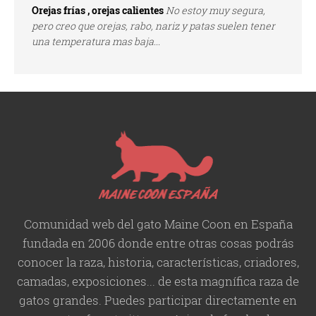
Orejas frías , orejas calientes
No estoy muy segura,
pero creo que orejas, rabo, nariz y patas suelen tener
una temperatura mas baja...
Comunidad web del gato Maine Coon en España
fundada en 2006 donde entre otras cosas podrás
conocer la raza, historia,
características
, criadores,
camadas, exposiciones... de esta magnífica raza de
gatos grandes. Puedes participar directamente en