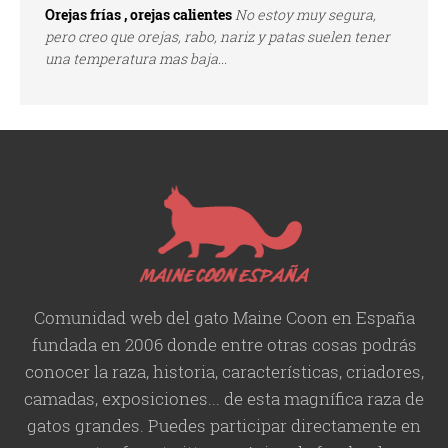
Orejas frías , orejas calientes
No estoy muy segura,
pero creo que orejas, rabo, nariz y patas suelen tener
una temperatura mas baja...
Comunidad web del gato Maine Coon en España
fundada en 2006 donde entre otras cosas podrás
conocer la raza, historia,
características
, criadores,
camadas, exposiciones... de esta magnífica raza de
gatos grandes. Puedes participar directamente en