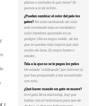
planos o cestodes lo que tiene? Se
parece a lo de la foto...
¿Pueden cambiar el color del pelo los
gatos?
No está cambiando de color
solo revelando más su verdadero
color (tambien apuntado en su
pedigre ).No es negro solido , de los
 y
que se quedan más negros que una
noche sin luna. Es negro humo o
s.
smoke...
Tela a la que no se le pegan los pelos
de
He estado "cotilleando" por internet lo
que has preguntado y me encontrado
con esto...
o
¿Qué hacer cuando un gato se muere?
Si el gato lleva microchip, hay que
hablar con el veterinario para que de
ar
y
de baja el chip por fallecimiento...