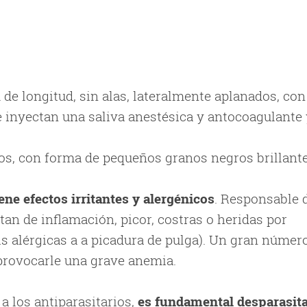
e longitud, sin alas, lateralmente aplanados, con
 e inyectan una saliva anestésica y antocoagulante
os, con forma de pequeños granos negros brillante
iene efectos irritantes y alergénicos
. Responsable 
an de inflamación, picor, costras o heridas por
tis alérgicas a a picadura de pulga). Un gran númer
provocarle una grave anemia.
a los antiparasitarios,
es fundamental desparasit