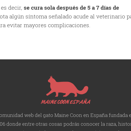
 es decir,
se cura sola después de 5 a 7 días de
nota algún síntoma señalado acude al veterinario p
ara evitar mayores complicaciones.
omunidad web del gato Maine Coon en España fundada 
06 donde entre otras cosas podrás conocer la raza, histor