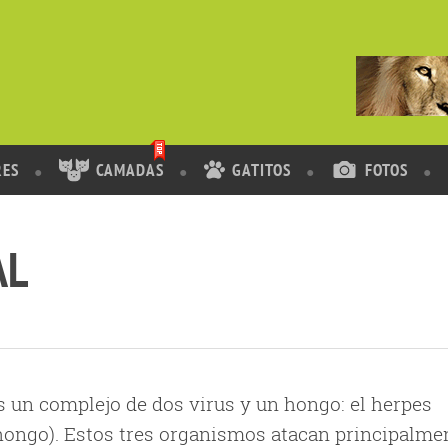
RES
CAMADAS
GATITOS
FOTOS
AL
s un complejo de dos virus y un hongo: el herpes
, (hongo). Estos tres organismos atacan principalme