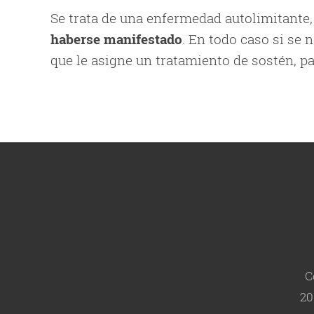
Se trata de una enfermedad autolimitante,
haberse manifestado
. En todo caso si se 
que le asigne un tratamiento de sostén, p
C
20