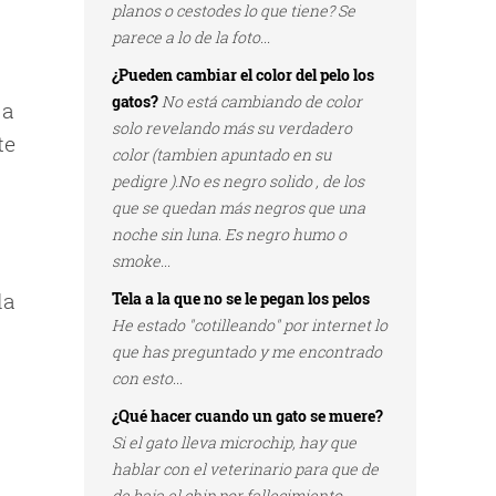
planos o cestodes lo que tiene? Se
parece a lo de la foto...
¿Pueden cambiar el color del pelo los
gatos?
No está cambiando de color
 a
solo revelando más su verdadero
te
color (tambien apuntado en su
pedigre ).No es negro solido , de los
que se quedan más negros que una
noche sin luna. Es negro humo o
smoke...
la
Tela a la que no se le pegan los pelos
He estado "cotilleando" por internet lo
que has preguntado y me encontrado
con esto...
¿Qué hacer cuando un gato se muere?
Si el gato lleva microchip, hay que
hablar con el veterinario para que de
de baja el chip por fallecimiento...