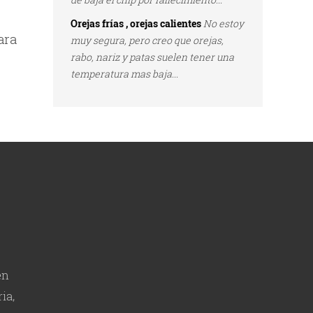
Orejas frías , orejas calientes
No estoy
ara
muy segura, pero creo que orejas,
rabo, nariz y patas suelen tener una
temperatura mas baja...
en
ia,