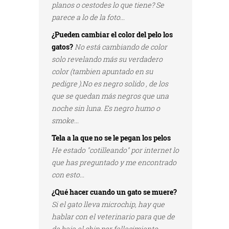
planos o cestodes lo que tiene? Se
parece a lo de la foto...
¿Pueden cambiar el color del pelo los
gatos?
No está cambiando de color
solo revelando más su verdadero
color (tambien apuntado en su
pedigre ).No es negro solido , de los
que se quedan más negros que una
noche sin luna. Es negro humo o
smoke...
Tela a la que no se le pegan los pelos
He estado "cotilleando" por internet lo
que has preguntado y me encontrado
con esto...
¿Qué hacer cuando un gato se muere?
Si el gato lleva microchip, hay que
hablar con el veterinario para que de
de baja el chip por fallecimiento...