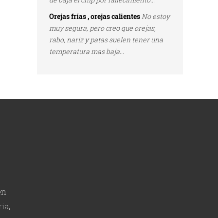
Orejas frías , orejas calientes
No estoy
muy segura, pero creo que orejas,
rabo, nariz y patas suelen tener una
temperatura mas baja...
en
ia,