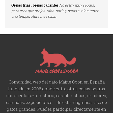
Orejas frías , orejas calientes
No estoy muy segura,
pero creo que orejas, rabo, nariz y patas suelen tener
una temperatura mas baja...
Comunidad web del gato Maine Coon en España
fundada en 2006 donde entre otras cosas podrás
conocer la raza, historia,
características
, criadores,
camadas, exposiciones... de esta magnífica raza de
gatos grandes. Puedes participar directamente en