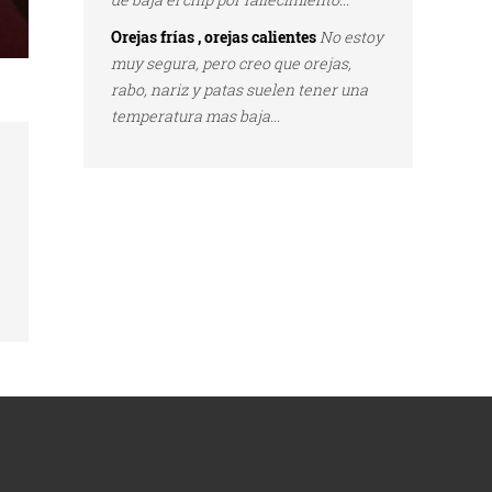
Orejas frías , orejas calientes
No estoy
muy segura, pero creo que orejas,
rabo, nariz y patas suelen tener una
temperatura mas baja...