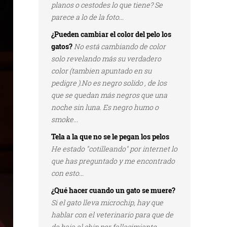
planos o cestodes lo que tiene? Se
parece a lo de la foto...
¿Pueden cambiar el color del pelo los
gatos?
No está cambiando de color
solo revelando más su verdadero
color (tambien apuntado en su
pedigre ).No es negro solido , de los
que se quedan más negros que una
noche sin luna. Es negro humo o
smoke...
Tela a la que no se le pegan los pelos
He estado "cotilleando" por internet lo
que has preguntado y me encontrado
con esto...
¿Qué hacer cuando un gato se muere?
Si el gato lleva microchip, hay que
hablar con el veterinario para que de
de baja el chip por fallecimiento...