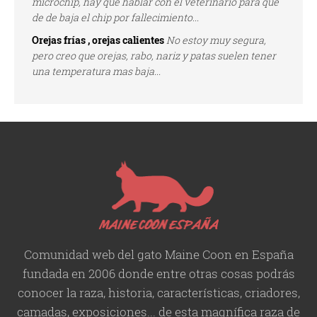
microchip, hay que hablar con el veterinario para que
de de baja el chip por fallecimiento...
Orejas frías , orejas calientes
No estoy muy segura,
pero creo que orejas, rabo, nariz y patas suelen tener
una temperatura mas baja...
Comunidad web del gato Maine Coon en España
fundada en 2006 donde entre otras cosas podrás
conocer la raza, historia,
características
, criadores,
camadas, exposiciones... de esta magnífica raza de