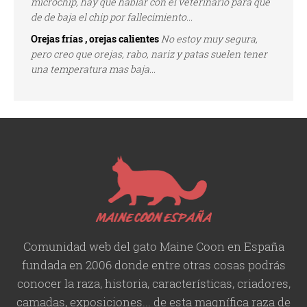
microchip, hay que hablar con el veterinario para que
de de baja el chip por fallecimiento...
Orejas frías , orejas calientes
No estoy muy segura,
pero creo que orejas, rabo, nariz y patas suelen tener
una temperatura mas baja...
Comunidad web del gato Maine Coon en España
fundada en 2006 donde entre otras cosas podrás
conocer la raza, historia,
características
, criadores,
camadas, exposiciones... de esta magnífica raza de