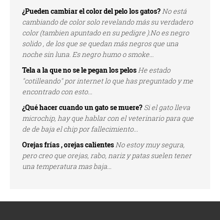
¿Pueden cambiar el color del pelo los gatos?
No está
cambiando de color solo revelando más su verdadero
color (tambien apuntado en su pedigre ).No es negro
solido , de los que se quedan más negros que una
noche sin luna. Es negro humo o smoke...
Tela a la que no se le pegan los pelos
He estado
"cotilleando" por internet lo que has preguntado y me
encontrado con esto...
¿Qué hacer cuando un gato se muere?
Si el gato lleva
microchip, hay que hablar con el veterinario para que
de de baja el chip por fallecimiento...
Orejas frías , orejas calientes
No estoy muy segura,
pero creo que orejas, rabo, nariz y patas suelen tener
una temperatura mas baja...