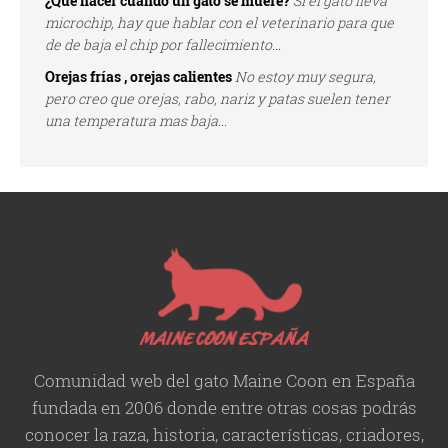
¿Qué hacer cuando un gato se muere?
Si el gato lleva
microchip, hay que hablar con el veterinario para que
de de baja el chip por fallecimiento...
Orejas frías , orejas calientes
No estoy muy segura,
pero creo que orejas, rabo, nariz y patas suelen tener
una temperatura mas baja...
Comunidad web del gato Maine Coon en España
fundada en 2006 donde entre otras cosas podrás
conocer la raza, historia,
características
, criadores,