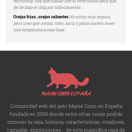
microchip, hay que hablar con el veterinario para que
de de baja el chip por fallecimiento...
Orejas frías , orejas calientes
No estoy muy segura,
pero creo que orejas, rabo, nariz y patas suelen tener
una temperatura mas baja...
Comunidad web del gato Maine Coon en España
fundada en 2006 donde entre otras cosas podrás
conocer la raza, historia,
características
, criadores,
camadas, exposiciones... de esta magnífica raza de