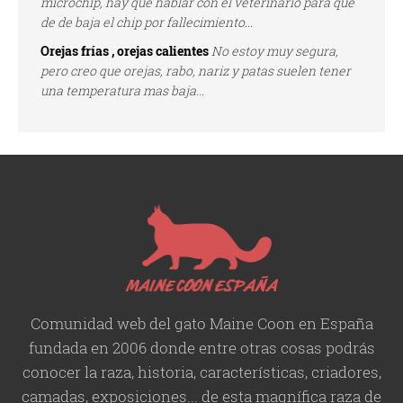
microchip, hay que hablar con el veterinario para que
de de baja el chip por fallecimiento...
Orejas frías , orejas calientes
No estoy muy segura,
pero creo que orejas, rabo, nariz y patas suelen tener
una temperatura mas baja...
Comunidad web del gato Maine Coon en España
fundada en 2006 donde entre otras cosas podrás
conocer la raza, historia,
características
, criadores,
camadas, exposiciones... de esta magnífica raza de