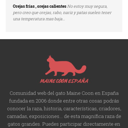
Orejas frías , orejas calientes
No estoy muy segura,
pero creo que orejas, rabo, nariz y patas suelen tener
una temperatura mas baja...
Comunidad web del gato Maine Coon en España
fundada en 2006 donde entre otras cosas podrás
conocer la raza, historia,
características
, criadores,
camadas, exposiciones... de esta magnífica raza de
gatos grandes. Puedes participar directamente en