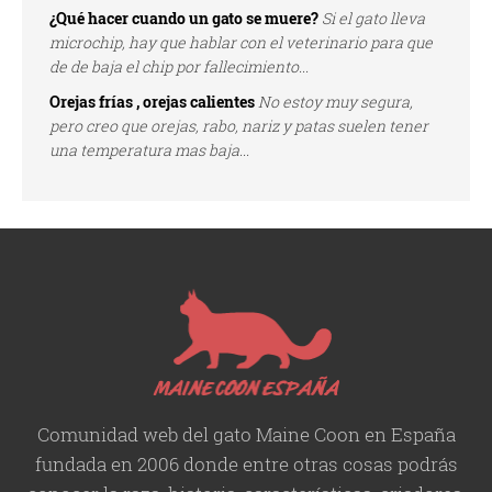
¿Qué hacer cuando un gato se muere?
Si el gato lleva
microchip, hay que hablar con el veterinario para que
de de baja el chip por fallecimiento...
Orejas frías , orejas calientes
No estoy muy segura,
pero creo que orejas, rabo, nariz y patas suelen tener
una temperatura mas baja...
Comunidad web del gato Maine Coon en España
fundada en 2006 donde entre otras cosas podrás