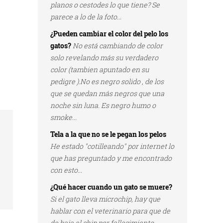
planos o cestodes lo que tiene? Se
parece a lo de la foto...
¿Pueden cambiar el color del pelo los
gatos?
No está cambiando de color
solo revelando más su verdadero
color (tambien apuntado en su
pedigre ).No es negro solido , de los
que se quedan más negros que una
noche sin luna. Es negro humo o
smoke...
Tela a la que no se le pegan los pelos
He estado "cotilleando" por internet lo
que has preguntado y me encontrado
con esto...
¿Qué hacer cuando un gato se muere?
Si el gato lleva microchip, hay que
hablar con el veterinario para que de
de baja el chip por fallecimiento...