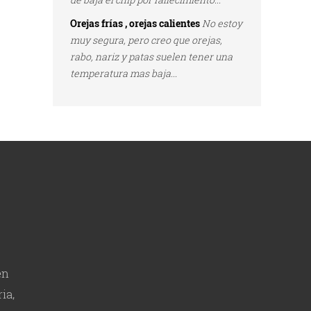
Orejas frías , orejas calientes
No estoy
muy segura, pero creo que orejas,
rabo, nariz y patas suelen tener una
temperatura mas baja...
en
ia,