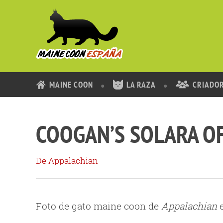
MAINE COON
LA RAZA
CRIADO
COOGAN’S SOLARA O
De Appalachian
Foto de gato maine coon de
Appalachian
e