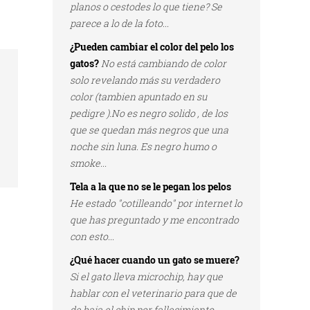
planos o cestodes lo que tiene? Se
parece a lo de la foto...
¿Pueden cambiar el color del pelo los
gatos?
No está cambiando de color
solo revelando más su verdadero
color (tambien apuntado en su
pedigre ).No es negro solido , de los
que se quedan más negros que una
noche sin luna. Es negro humo o
smoke...
Tela a la que no se le pegan los pelos
He estado "cotilleando" por internet lo
que has preguntado y me encontrado
con esto...
¿Qué hacer cuando un gato se muere?
Si el gato lleva microchip, hay que
hablar con el veterinario para que de
de baja el chip por fallecimiento...