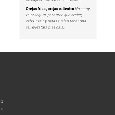
Orejas frías , orejas calientes
No estoy
muy segura, pero creo que orejas,
rabo, nariz y patas suelen tener una
temperatura mas baja...
en
ia,