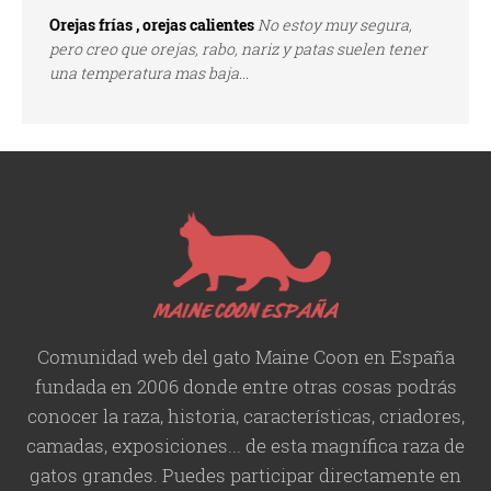
Orejas frías , orejas calientes
No estoy muy segura,
pero creo que orejas, rabo, nariz y patas suelen tener
una temperatura mas baja...
Comunidad web del gato Maine Coon en España
fundada en 2006 donde entre otras cosas podrás
conocer la raza, historia,
características
, criadores,
camadas, exposiciones... de esta magnífica raza de
gatos grandes. Puedes participar directamente en