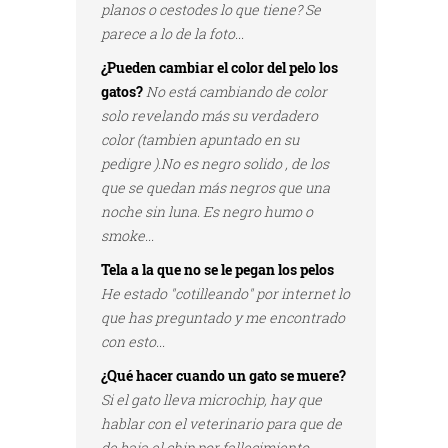
planos o cestodes lo que tiene? Se
parece a lo de la foto...
¿Pueden cambiar el color del pelo los
gatos?
No está cambiando de color
solo revelando más su verdadero
color (tambien apuntado en su
pedigre ).No es negro solido , de los
que se quedan más negros que una
noche sin luna. Es negro humo o
smoke...
Tela a la que no se le pegan los pelos
He estado "cotilleando" por internet lo
que has preguntado y me encontrado
con esto...
¿Qué hacer cuando un gato se muere?
Si el gato lleva microchip, hay que
hablar con el veterinario para que de
de baja el chip por fallecimiento...