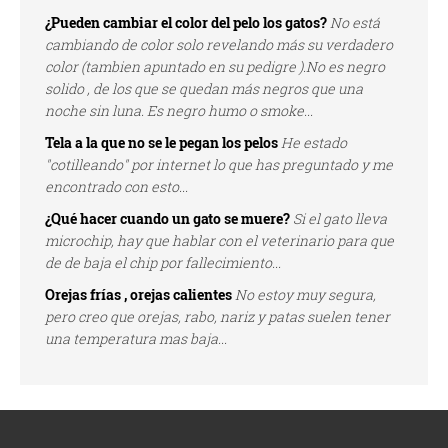
¿Pueden cambiar el color del pelo los gatos?
No está
cambiando de color solo revelando más su verdadero
color (tambien apuntado en su pedigre ).No es negro
solido , de los que se quedan más negros que una
noche sin luna. Es negro humo o smoke...
Tela a la que no se le pegan los pelos
He estado
"cotilleando" por internet lo que has preguntado y me
encontrado con esto...
¿Qué hacer cuando un gato se muere?
Si el gato lleva
microchip, hay que hablar con el veterinario para que
de de baja el chip por fallecimiento...
Orejas frías , orejas calientes
No estoy muy segura,
pero creo que orejas, rabo, nariz y patas suelen tener
una temperatura mas baja...