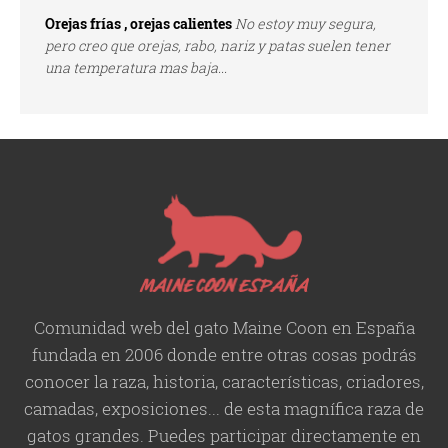
Orejas frías , orejas calientes
No estoy muy segura,
pero creo que orejas, rabo, nariz y patas suelen tener
una temperatura mas baja...
Comunidad web del gato Maine Coon en España
fundada en 2006 donde entre otras cosas podrás
conocer la raza, historia,
características
, criadores,
camadas, exposiciones... de esta magnífica raza de
gatos grandes. Puedes participar directamente en