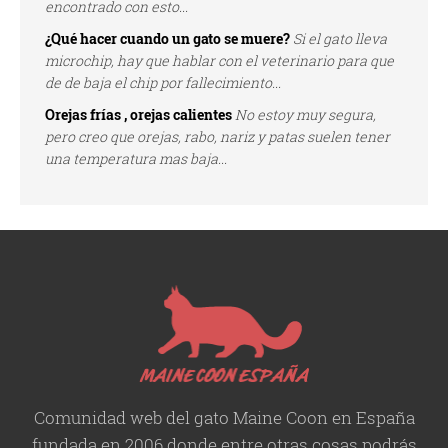
encontrado con esto...
¿Qué hacer cuando un gato se muere?
Si el gato lleva
microchip, hay que hablar con el veterinario para que
de de baja el chip por fallecimiento...
Orejas frías , orejas calientes
No estoy muy segura,
pero creo que orejas, rabo, nariz y patas suelen tener
una temperatura mas baja...
Comunidad web del gato Maine Coon en España
fundada en 2006 donde entre otras cosas podrás