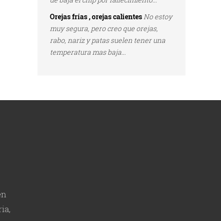
Orejas frías , orejas calientes
No estoy
muy segura, pero creo que orejas,
rabo, nariz y patas suelen tener una
temperatura mas baja...
en
ia,