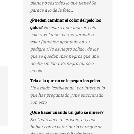
planos o cestodes lo que tiene? Se
parece a lo de la foto...
¿Pueden cambiar el color del pelo los
gatos?
No está cambiando de color
solo revelando más su verdadero
color (tambien apuntado en su
pedigre ).No es negro solido , de los
que se quedan más negros que una
noche sin luna. Es negro humo o
smoke...
Tela a la que no se le pegan los pelos
He estado "cotilleando" por internet lo
que has preguntado y me encontrado
con esto...
¿Qué hacer cuando un gato se muere?
Si el gato lleva microchip, hay que
hablar con el veterinario para que de
de baja el chip por fallecimiento...