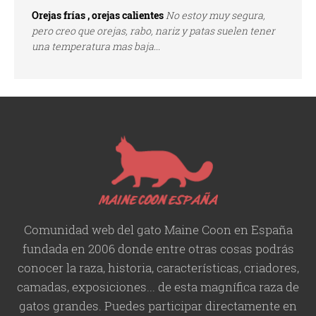
Orejas frías , orejas calientes
No estoy muy segura,
pero creo que orejas, rabo, nariz y patas suelen tener
una temperatura mas baja...
Comunidad web del gato Maine Coon en España
fundada en 2006 donde entre otras cosas podrás
conocer la raza, historia,
características
, criadores,
camadas, exposiciones... de esta magnífica raza de
gatos grandes. Puedes participar directamente en