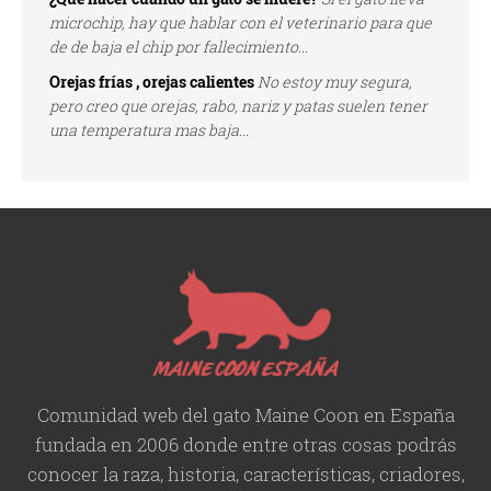
microchip, hay que hablar con el veterinario para que
de de baja el chip por fallecimiento...
Orejas frías , orejas calientes
No estoy muy segura,
pero creo que orejas, rabo, nariz y patas suelen tener
una temperatura mas baja...
Comunidad web del gato Maine Coon en España
fundada en 2006 donde entre otras cosas podrás
conocer la raza, historia,
características
, criadores,