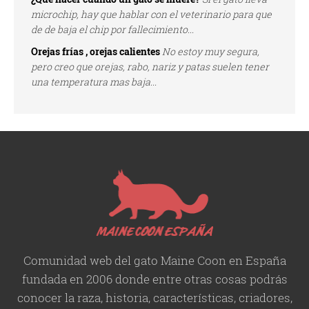
microchip, hay que hablar con el veterinario para que
de de baja el chip por fallecimiento...
Orejas frías , orejas calientes
No estoy muy segura,
pero creo que orejas, rabo, nariz y patas suelen tener
una temperatura mas baja...
Comunidad web del gato Maine Coon en España
fundada en 2006 donde entre otras cosas podrás
conocer la raza, historia,
características
, criadores,