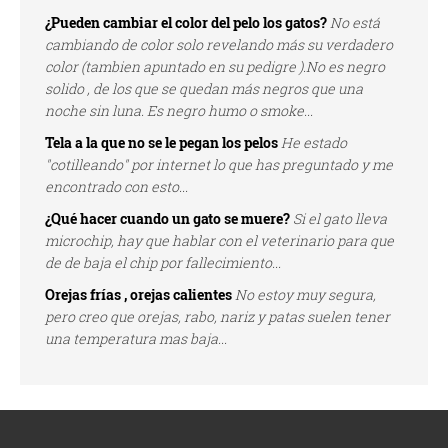
¿Pueden cambiar el color del pelo los gatos?
No está
cambiando de color solo revelando más su verdadero
color (tambien apuntado en su pedigre ).No es negro
solido , de los que se quedan más negros que una
noche sin luna. Es negro humo o smoke...
Tela a la que no se le pegan los pelos
He estado
"cotilleando" por internet lo que has preguntado y me
encontrado con esto...
¿Qué hacer cuando un gato se muere?
Si el gato lleva
microchip, hay que hablar con el veterinario para que
de de baja el chip por fallecimiento...
Orejas frías , orejas calientes
No estoy muy segura,
pero creo que orejas, rabo, nariz y patas suelen tener
una temperatura mas baja...