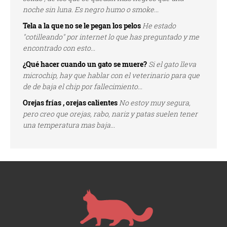
noche sin luna. Es negro humo o smoke...
Tela a la que no se le pegan los pelos
He estado
"cotilleando" por internet lo que has preguntado y me
encontrado con esto...
¿Qué hacer cuando un gato se muere?
Si el gato lleva
microchip, hay que hablar con el veterinario para que
de de baja el chip por fallecimiento...
Orejas frías , orejas calientes
No estoy muy segura,
pero creo que orejas, rabo, nariz y patas suelen tener
una temperatura mas baja...