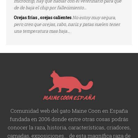
microchip, hay que hablar con el veterinario para que
de de baja el chip por fallecimiento...
Orejas frías , orejas calientes
No estoy muy segura,
pero creo que orejas, rabo, nariz y patas suelen tener
una temperatura mas baja...
Comunidad web del gato Maine Coon en España
fundada en 2006 donde entre otras cosas podrás
conocer la raza, historia,
características
, criadores,
camadas, exposiciones... de esta magnífica raza de