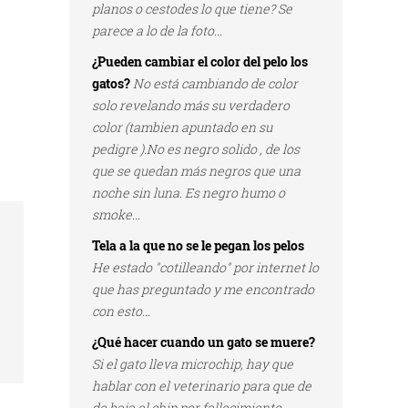
planos o cestodes lo que tiene? Se
parece a lo de la foto...
¿Pueden cambiar el color del pelo los
gatos?
No está cambiando de color
solo revelando más su verdadero
color (tambien apuntado en su
pedigre ).No es negro solido , de los
que se quedan más negros que una
noche sin luna. Es negro humo o
smoke...
Tela a la que no se le pegan los pelos
He estado "cotilleando" por internet lo
que has preguntado y me encontrado
con esto...
¿Qué hacer cuando un gato se muere?
Si el gato lleva microchip, hay que
hablar con el veterinario para que de
de baja el chip por fallecimiento...