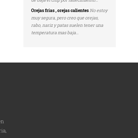
Orejas frías , orejas calientes
No estoy
muy segura, pero creo que orejas,
rabo, nariz y patas suelen tener una
temperatura mas baja...
en
ia,